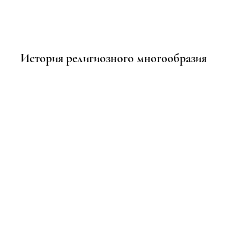
История религиозного многообразия
Выставка плакатов, приуроченная к
изданию комикса