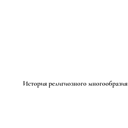
История религиозного многообразия
Выставка плакатов, приуроченная к изд